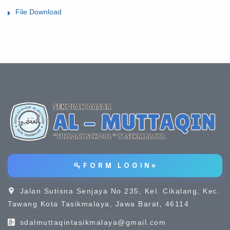
File Download
F O R M L O G I N »
Jalan Sutisna Senjaya No 235, Kel. Cikalang, Kec.
Tawang Kota Tasikmalaya, Jawa Barat, 46114
sdalmuttaqintasikmalaya@gmail.com