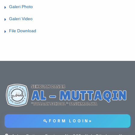
Galeri Photo
Galeri Video
File Download
F O R M L O G I N »