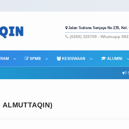
Jalan Sutisna Senjaya No 235, Kel.
(0265) 325709 - Whatsapp 082
RAM
SPMB
KESISWAAN
ALUMNI
Selamat datang di websit
I ALMUTTAQIN)