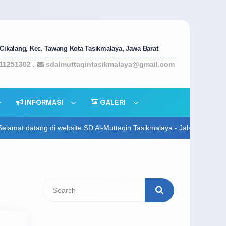
 Cikalang, Kec. Tawang Kota Tasikmalaya, Jawa Barat
11251302 .
sdalmuttaqintasikmalaya@gmail.com
INFORMASI
GALERI
e SD Al-Muttaqin Tasikmalaya - Jalan Sutisna Senjaya No 235, Kota Ta