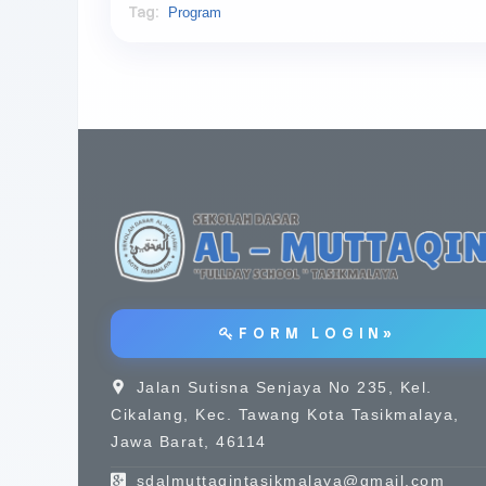
Tag:
Program
F O R M L O G I N »
Jalan Sutisna Senjaya No 235, Kel.
Cikalang, Kec. Tawang Kota Tasikmalaya,
Jawa Barat, 46114
sdalmuttaqintasikmalaya@gmail.com