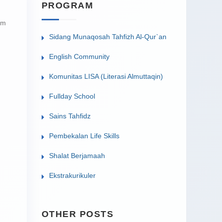
PROGRAM
am
Sidang Munaqosah Tahfizh Al-Qur`an
English Community
Komunitas LISA (Literasi Almuttaqin)
Fullday School
Sains Tahfidz
Pembekalan Life Skills
Shalat Berjamaah
Ekstrakurikuler
OTHER POSTS