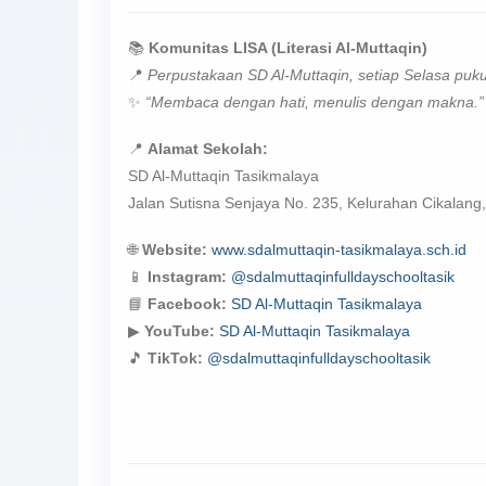
📚
Komunitas LISA (Literasi Al-Muttaqin)
📍
Perpustakaan SD Al-Muttaqin, setiap Selasa puk
✨
“Membaca dengan hati, menulis dengan makna.”
📍
Alamat Sekolah:
SD Al-Muttaqin Tasikmalaya
Jalan Sutisna Senjaya No. 235, Kelurahan Cikalan
🌐
Website:
www.sdalmuttaqin-tasikmalaya.sch.id
📱
Instagram:
@sdalmuttaqinfulldayschooltasik
📘
Facebook:
SD Al-Muttaqin Tasikmalaya
▶
YouTube:
SD Al-Muttaqin Tasikmalaya
🎵
TikTok:
@sdalmuttaqinfulldayschooltasik