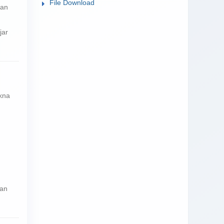
File Download
kan
jar
kna
ian