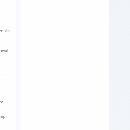
nulis
jawab,
ca,
mpil