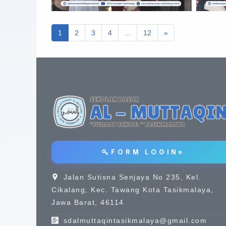
1
2
3
4
...
12
»
F O R M L O G I N »
Jalan Sutisna Senjaya No 235, Kel.
Cikalang, Kec. Tawang Kota Tasikmalaya,
Jawa Barat, 46114
sdalmuttaqintasikmalaya@gmail.com