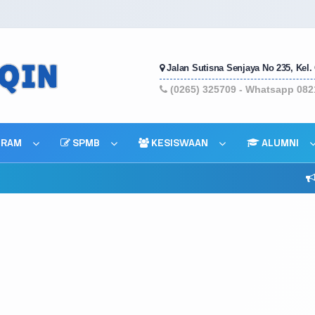
Jalan Sutisna Senjaya No 235, Kel.
(0265) 325709 - Whatsapp 082
RAM
SPMB
KESISWAAN
ALUMNI
Selamat datang di webs