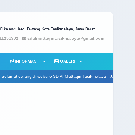
 Cikalang, Kec. Tawang Kota Tasikmalaya, Jawa Barat
11251302 .
sdalmuttaqintasikmalaya@gmail.com
INFORMASI
GALERI
ite SD Al-Muttaqin Tasikmalaya - Jalan Sutisna Senjaya No 235, Kota 