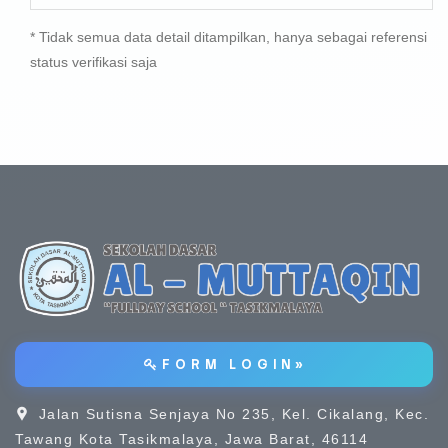
* Tidak semua data detail ditampilkan, hanya sebagai referensi
status verifikasi saja
F O R M L O G I N »
Jalan Sutisna Senjaya No 235, Kel. Cikalang, Kec.
Tawang Kota Tasikmalaya, Jawa Barat, 46114