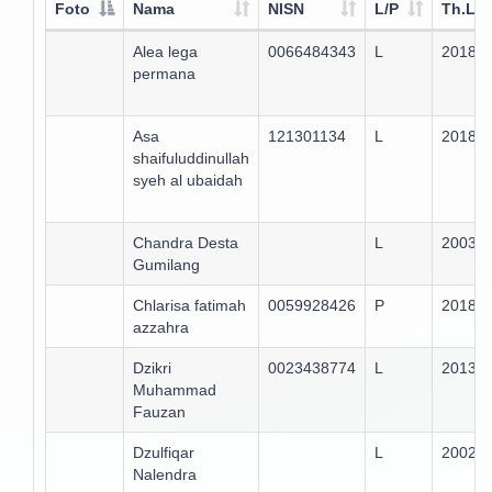
Foto
Nama
NISN
L/P
Th.Lul
Alea lega
0066484343
L
2018
permana
Asa
121301134
L
2018
shaifuluddinullah
syeh al ubaidah
Chandra Desta
L
2003
Gumilang
Chlarisa fatimah
0059928426
P
2018
azzahra
Dzikri
0023438774
L
2013
Muhammad
Fauzan
Dzulfiqar
L
2002
Nalendra