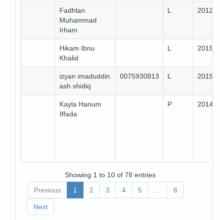
Fadhlan
L
2012
Muhammad
Irham
Hikam Ibnu
L
2015
Khalid
izyan imaduddin
0075930813
L
2019
ash shidiq
Kayla Hanum
P
2014
Iffada
Showing 1 to 10 of 78 entries
Previous
1
2
3
4
5
…
8
Next