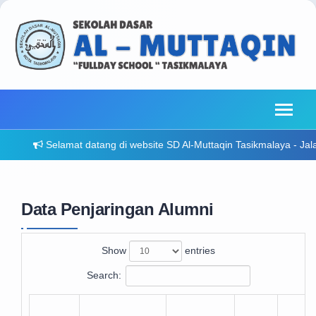
Selamat datang di website SD Al-Muttaqin Tasikmalaya - Jalan S
Data Penjaringan
Alumni
Show
entries
Search: