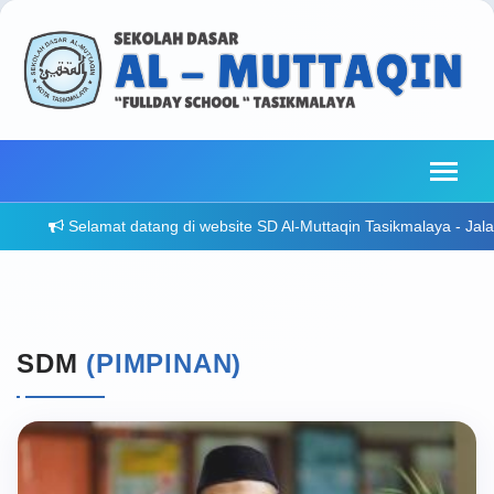
at datang di website SD Al-Muttaqin Tasikmalaya - Jalan Sutisna Senj
SDM
(PIMPINAN)