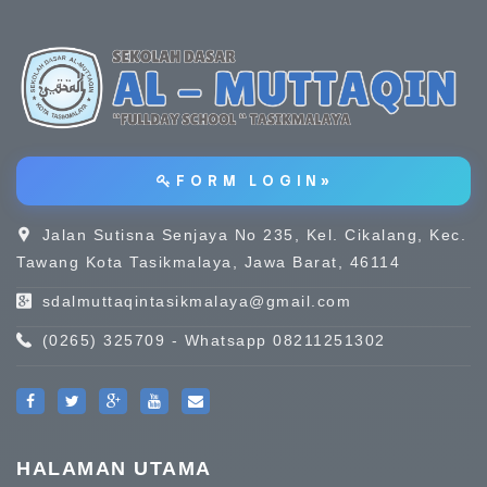
F O R M L O G I N »
Jalan Sutisna Senjaya No 235, Kel. Cikalang, Kec.
Tawang Kota Tasikmalaya, Jawa Barat, 46114
sdalmuttaqintasikmalaya@gmail.com
(0265) 325709 - Whatsapp 08211251302
HALAMAN UTAMA