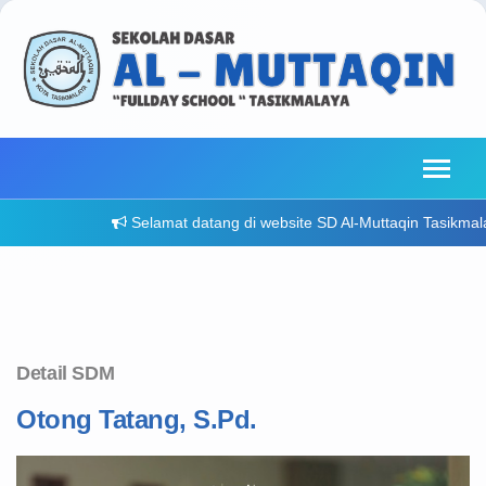
Selamat datang di website SD Al-Muttaqin Tasikmalaya - 
Detail SDM
Otong Tatang, S.Pd.