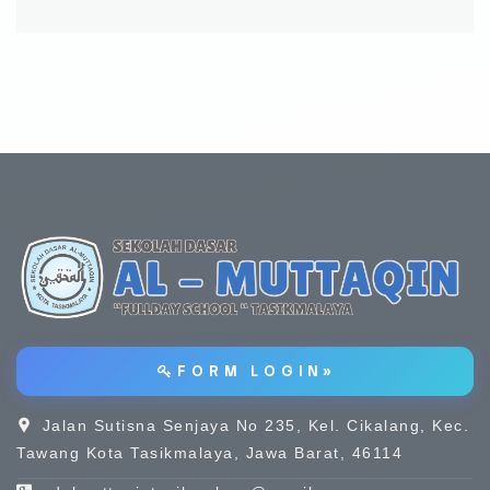
F O R M L O G I N »
Jalan Sutisna Senjaya No 235, Kel. Cikalang, Kec.
Tawang Kota Tasikmalaya, Jawa Barat, 46114