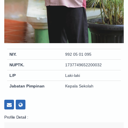
NIY.
992 05 01 095
NUPTK.
1737749652200032
L/P
Laki-laki
Jabatan Pimpinan
Kepala Sekolah
Profile Detail :