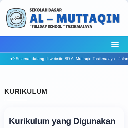
elamat datang di website SD Al-Muttaqin Tasikmalaya - Jalan Sutisna 
KURIKULUM
Kurikulum yang Digunakan