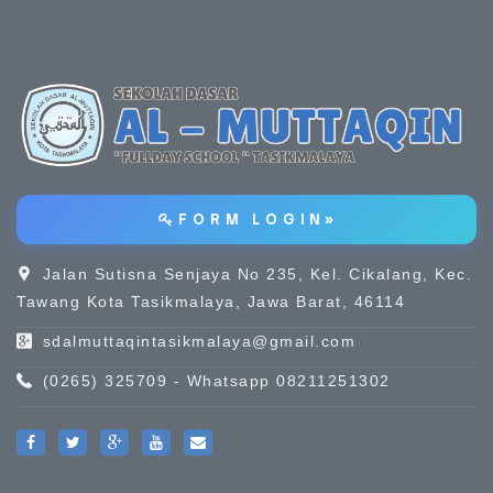
F O R M L O G I N »
Jalan Sutisna Senjaya No 235, Kel. Cikalang, Kec.
Tawang Kota Tasikmalaya, Jawa Barat, 46114
sdalmuttaqintasikmalaya@gmail.com
(0265) 325709 - Whatsapp 08211251302