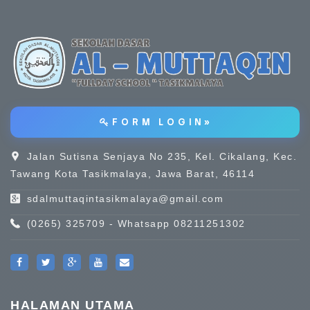
F O R M L O G I N »
Jalan Sutisna Senjaya No 235, Kel. Cikalang, Kec.
Tawang Kota Tasikmalaya, Jawa Barat, 46114
sdalmuttaqintasikmalaya@gmail.com
(0265) 325709 - Whatsapp 08211251302
HALAMAN UTAMA