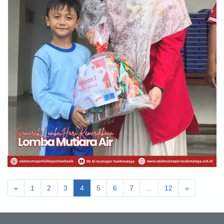
«
1
2
3
4
5
6
7
...
12
»