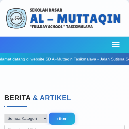
g di website SD Al-Muttaqin Tasikmalaya - Jalan Sutisna Senjaya No 2
BERITA
& ARTIKEL