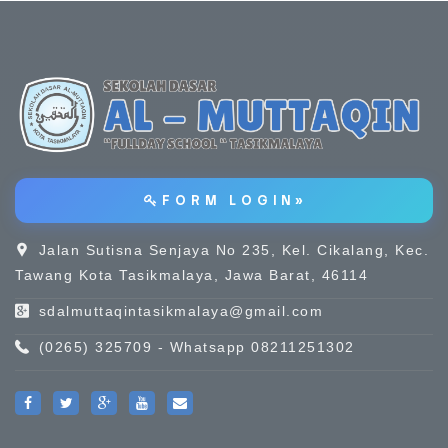
F O R M L O G I N »
Jalan Sutisna Senjaya No 235, Kel. Cikalang, Kec.
Tawang Kota Tasikmalaya, Jawa Barat, 46114
sdalmuttaqintasikmalaya@gmail.com
(0265) 325709 - Whatsapp 08211251302