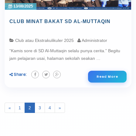
13/08/2025
CLUB MINAT BAKAT SD AL-MUTTAQIN
Club atau Ekstrakulikuler 2025
Administrator
“Kamis sore di SD Al-Muttaqin selalu punya cerita.” Begitu
jam pelajaran usai, halaman sekolah seakan …
Share:
Read More
«
1
2
3
4
»