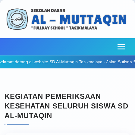
tang di website SD Al-Muttaqin Tasikmalaya - Jalan Sutisna Senjaya N
KEGIATAN PEMERIKSAAN
KESEHATAN SELURUH SISWA SD
AL-MUTAQIN