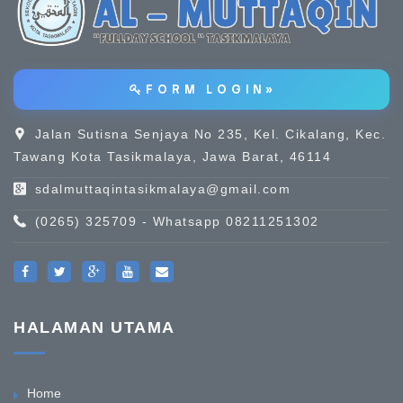
F O R M L O G I N »
Jalan Sutisna Senjaya No 235, Kel. Cikalang, Kec.
Tawang Kota Tasikmalaya, Jawa Barat, 46114
sdalmuttaqintasikmalaya@gmail.com
(0265) 325709 - Whatsapp 08211251302
HALAMAN UTAMA
Home