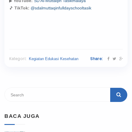
▶
YouTube:
SD Al-Muttaqin Tasikmalaya
🎵
TikTok:
@sdalmuttaqinfulldayschooltasik
Kategori:
Share:
Kegiatan Edukasi Kesehatan
BACA JUGA